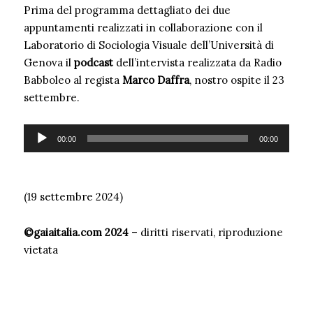
Prima del programma dettagliato dei due
appuntamenti realizzati in collaborazione con il
Laboratorio di Sociologia Visuale dell’Università di
Genova il
podcast
dell’intervista realizzata da Radio
Babboleo al regista
Marco Daffra
, nostro ospite il 23
settembre.
A
00:00
00:00
u
d
i
(19 settembre 2024)
o
P
©gaiaitalia.com 2024
– diritti riservati, riproduzione
l
vietata
a
y
e
r